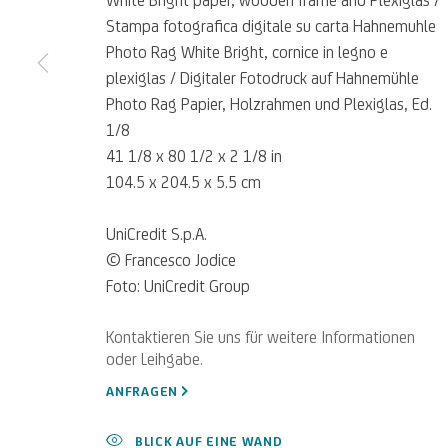
Stampa fotografica digitale su carta Hahnemuhle
Photo Rag White Bright, cornice in legno e
plexiglas / Digitaler Fotodruck auf Hahnemühle
Photo Rag Papier, Holzrahmen und Plexiglas, Ed.
1/8
41 1/8 x 80 1/2 x 2 1/8 in
Für
Empfehlungen
, Leihanfragen u
104.5 x 204.5 x 5.5 cm
SCHREIBEN SIE UNS
UniCredit S.p.A.
© Francesco Jodice
Foto: UniCredit Group
Datenschutz
Accessibility policy
Cookie Policy
Cookies verwalten
ANFRAGEN
BLICK AUF EINE WAND