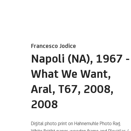
Francesco Jodice
Napoli (NA), 1967 -
Artworks
What We Want,
Aral, T67, 2008
,
2008
Digital photo print on Hahnemuhle Photo Rag
White Bright paper, wooden frame and Plexiglas /