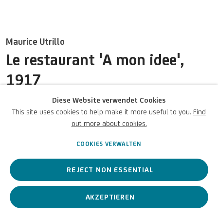
U
NICREDIT ART COLLECTION
UNICREDIT-WEBSITE
Maurice Utrillo
Für
Empfehlungen
, Leihanfragen und andere Projekte
Le restaurant 'A mon idee'
,
SCHREIBEN SIE UNS
1917
Diese Website verwendet Cookies
Oil on canvas / Olio su tela / Öl auf Leinwand
This site uses cookies to help make it more useful to you.
Find
10 5/8 x 18 1/8 in
out more about cookies.
Datenschutz
Accessibility policy
Cookie Policy
Urheberrecht © 2026 UniCredit
27 x 46 cm
Cookies verwalten
Art Collection
COOKIES VERWALTEN
UniCredit S.p.A.
© MAURICE UTRILLO, by SIAE 2026
REJECT NON ESSENTIAL
Foto: UniCredit Group (Sebastiano Pellion di Persano)
AKZEPTIEREN
ANFRAGEN