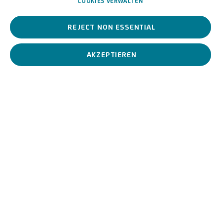
COOKIES VERWALTEN
REJECT NON ESSENTIAL
Ein Bildhauer und Maler des 20. Jahrhunderts, der sich auf die
antike Welt und die griechischen Mythen stützte, um ein
Repertoire an mythologischen Figuren zu schaffen.
AKZEPTIEREN
Igor Mitoraj
Deutsch,
1944-2014
BIOGRAFIE
KUNSTWERKE
View works.
Colonna con Gorgone, 1988
Biografie
Igor Mitoraj
(Oderan, Deutschland 1944 - Paris, Frankreich 2014)