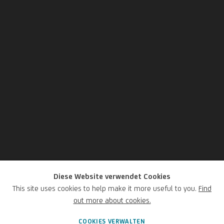
Diese Website verwendet Cookies
Ascanio Luciano
This site uses cookies to help make it more useful to you.
Find
out more about cookies.
Italienisch,
1621 -1706
COOKIES VERWALTEN