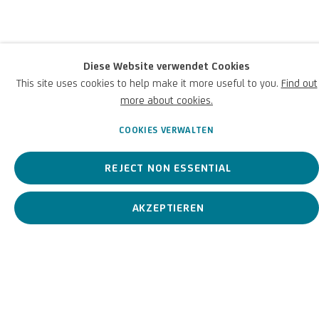
Der italienische Maler Afro Basaldella, auch nur "Afro" genannt,
war nach dem Zweiten Weltkrieg eine der führenden
Diese Website verwendet Cookies
Persönlichkeiten der italienischen informellen Kunst.
This site uses cookies to help make it more useful to you.
Find out
more about cookies.
Afro Basaldella
Italian,
1912-1976
BIOGRAFIE
KUNSTWERKE
COOKIES VERWALTEN
REJECT NON ESSENTIAL
View works.
AKZEPTIEREN