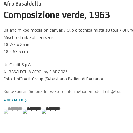
Afro Basaldella
Composizione verde
,
1963
Oil and mixed media on canvas / Olio e tecnica mista su tela / Öl un
Mischtechnik auf Leinwand
18 7/8 x 25 in
48 x 63.5 cm
UniCredit S.p.A.
© BASALDELLA AFRO, by SIAE 2026
Foto: UniCredit Group (Sebastiano Pellion di Persano)
ANFRAGEN
(View a larger image of thumbnail 1 )
, currently selected.
, currently selected.
, currently selected.
(View a larger image of thumbnail 2 )
(View a larger image of thumbnail 3 )