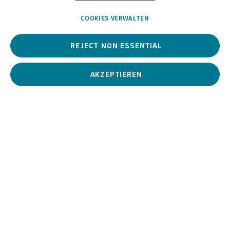
Italienisch,
1969
COOKIES VERWALTEN
REJECT NON ESSENTIAL
Die italienische Künstlerin, die sich auf den künstlerischen
Ausdruck des Tableau Vivant spezialisiert hat, stellt den
weiblichen Körper in den Mittelpunkt ihrer Forschung.
AKZEPTIEREN
Vanessa Beecroft
Italienisch,
1969
BIOGRAFIE
KUNSTWERKE
View works.