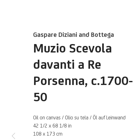
Gaspare Diziani and Bottega
Muzio Scevola
davanti a Re
Porsenna
,
c.1700-
Gaspare Dizia
50
und Bottega
Oil on canvas / Olio su tela / Öl auf Leinwand
42 1/2 x 68 1/8 in
108 x 173 cm
Italienisch,
1689-1767