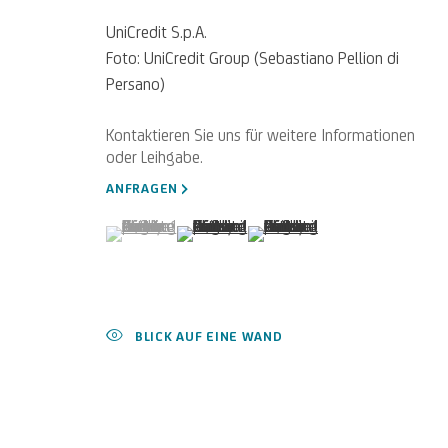
UniCredit S.p.A.
Foto: UniCredit Group (Sebastiano Pellion di
Persano)
Ein berühmter venezianischer Maler und Graveur, bekannt
Fresken und Bühnenbilder.
ANFRAGEN
(View a larger image of thumbnail 1 )
, currently selected.
, currently selected.
, currently selected.
(View a larger image of thumbnail 2 )
(View a larger image of thumb
BLICK AUF EINE WAND