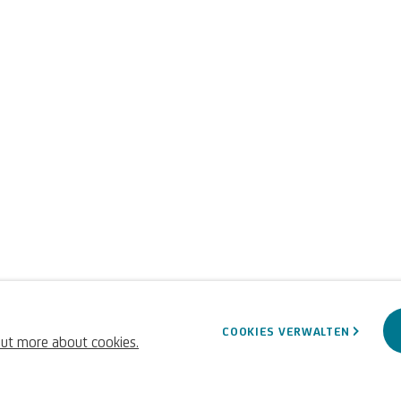
 Bottega
COOKIES VERWALTEN
out more about cookies.
Italienisch,
1689-1767