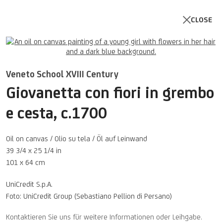
CLOSE
Open a larger version of the follo
Veneto School XVIII Century
Giovanetta con fiori in grembo
e cesta
,
c.1700
Oil on canvas / Olio su tela / Öl auf Leinwand
39 3/4 x 25 1/4 in
101 x 64 cm
UniCredit S.p.A.
Foto: UniCredit Group (Sebastiano Pellion di Persano)