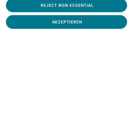
Die venezianische Kunst hat sich seit jeher eine große
REJECT NON ESSENTIAL
Wertschätzung und ein großes Verständnis für Licht und Farbe in
der Malerei bewahrt. Die venezianische Schule blühte im 15., 16.
und 18. Jahrhundert auf.
AKZEPTIEREN
Venetische Schule des 18.
BIOGRAFIE
KUNSTWERKE
View works.
Giovanetto con vassoio di frutta, c.1700
Biografie
Venezianische Schule