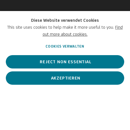
Diese Website verwendet Cookies
Shirin Neshat
This site uses cookies to help make it more useful to you.
Find
out more about cookies.
iranisch,
1957
COOKIES VERWALTEN
REJECT NON ESSENTIAL
Iranische bildende Künstlerin, die vor allem für ihre Arbeiten in
den Bereichen Fotografie, Video und Film bekannt ist.
AKZEPTIEREN
Shirin Neshat
iranisch,
1957
BIOGRAFIE
KUNSTWERKE
AUSSTELLUNGEN