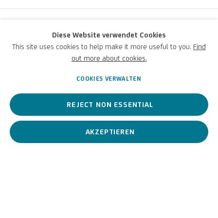
Diese Website verwendet Cookies
This site uses cookies to help make it more useful to you.
Find
Verwandter Künstler
out more about cookies.
COOKIES VERWALTEN
REJECT NON ESSENTIAL
Piero Pizzi Cannella
VIEW ARTIST PAGE
AKZEPTIEREN