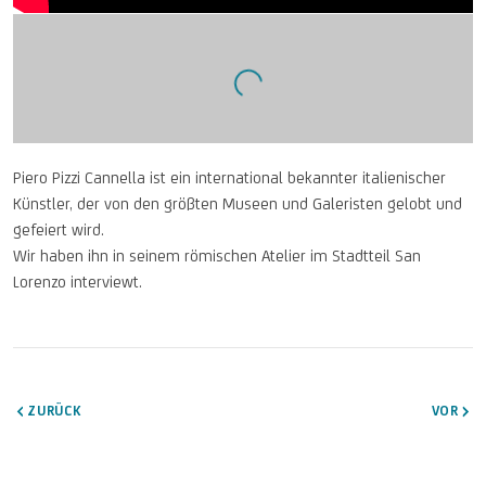
Open a larger version of the following image in a popup:
Piero Pizzi Cannella ist ein international bekannter italienischer
Künstler, der von den größten Museen und Galeristen gelobt und
gefeiert wird.
Wir haben ihn in seinem römischen Atelier im Stadtteil San
Lorenzo interviewt.
ZURÜCK
VOR