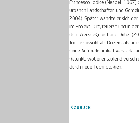
Francesco Jodice (Neapel, 1967) 
urbanen Landschaften und Gemein
2004). Später wandte er sich de
im Projekt „Citytellers“ und in d
dem Aralseegebiet und Dubai (20
Jodice sowohl als Dozent als auc
seine Aufmerksamkeit verstärkt 
gelenkt, wobei er laufend versch
durch neue Technologien.
ZURÜCK