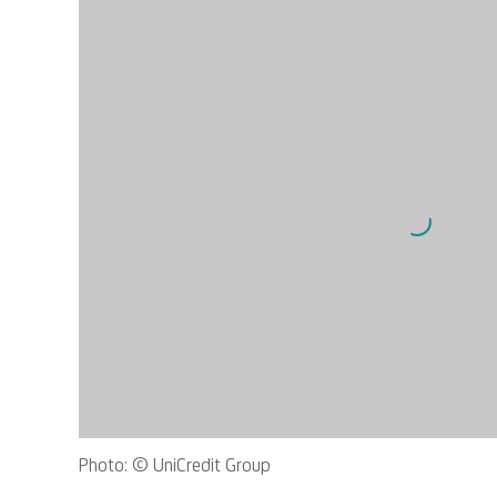
Open a larger version of the following image in a popup:
Photo: © UniCredit Group