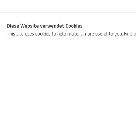
Diese Website verwendet Cookies
This site uses cookies to help make it more useful to you.
Find 
Verwandter Küns
Francesco Jodice
VIEW ARTIST PAGE